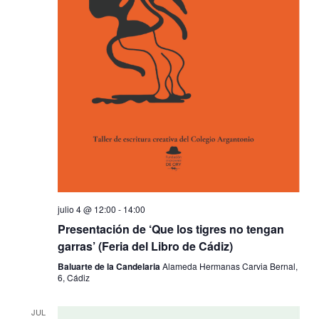
n
y
t
v
o
i
s
t
julio 4 @ 12:00
-
14:00
a
Presentación de ‘Que los tigres no tengan
garras’ (Feria del Libro de Cádiz)
s
Baluarte de la Candelaria
Alameda Hermanas Carvia Bernal,
6, Cádiz
d
JUL