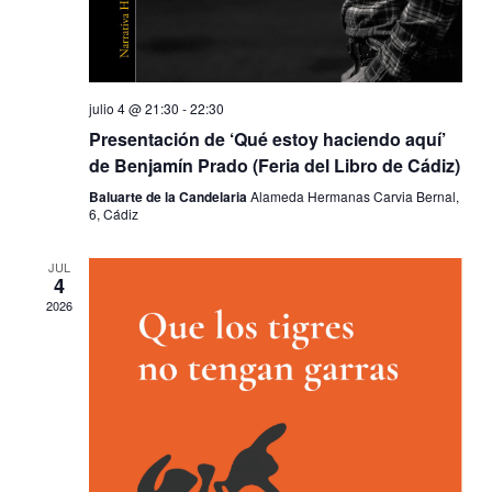
e
i
b
s
julio 4 @ 21:30
-
22:30
t
ú
Presentación de ‘Qué estoy haciendo aquí’
de Benjamín Prado (Feria del Libro de Cádiz)
a
s
Baluarte de la Candelaria
Alameda Hermanas Carvia Bernal,
6, Cádiz
s
q
JUL
d
4
u
2026
e
e
E
d
v
a
e