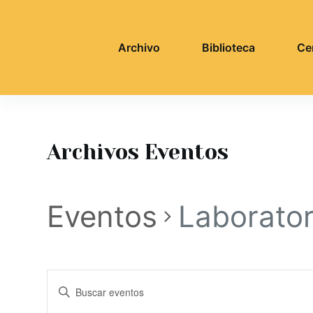
S
a
Archivo
Biblioteca
Ce
l
t
a
r
a
l
Archivos
Eventos
c
o
n
Eventos
Laborator
t
e
n
i
N
I
d
n
o