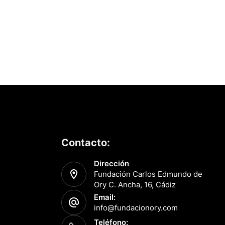
e
v
i
s
t
a
s
Contacto:
d
Dirección
Fundación Carlos Edmundo de
e
Ory C. Ancha, 16, Cádiz
Email:
E
info@fundacionory.com
Teléfono: